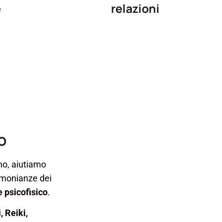
e
relazioni
o
no, aiutiamo
timonianze dei
 psicofisico
.
 Reiki,