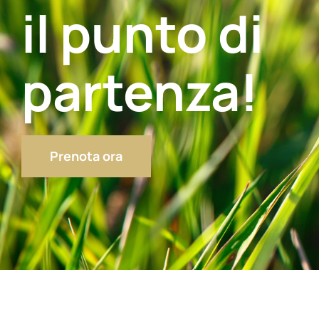
il punto di
partenza!
Prenota ora