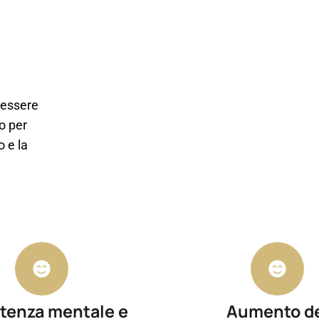
nessere
o per
o e la
tenza mentale e
Aumento d