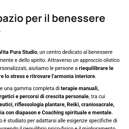
spazio per il benessere
o
Vita Pura Studio
, un centro dedicato al benessere
 mente e dello spirito. Attraverso un approccio olistico
rsonalizzati, aiutiamo le persone a
riequilibrare le
re lo stress e ritrovare l’armonia interiore
.
ffre una gamma completa di
terapie manuali,
getici e percorsi di crescita personale
, tra cui
tici, riflessologia plantare, Reiki, craniosacrale,
ia con diapason e Coaching spirituale e mentale
.
 è studiato per adattarsi alle esigenze specifiche di
orendo il riequilibrio psico-fisico e il miglioramento