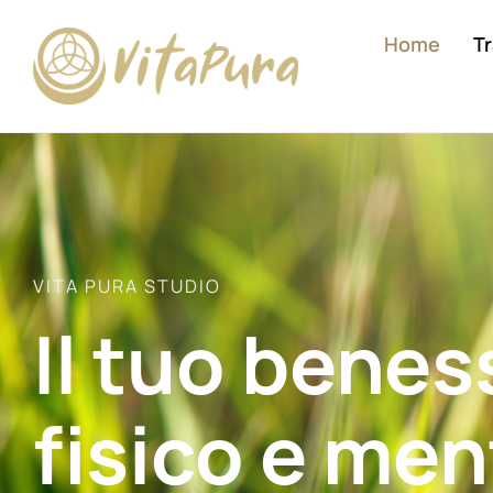
Home
T
VITA PURA STUDIO
Il tuo benes
fisico e men