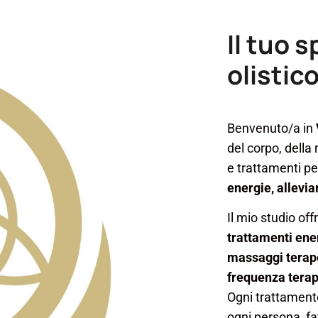
Il tuo 
olistic
Benvenuto/a in
del corpo, della
e trattamenti pe
energie, allevia
Il mio studio o
trattamenti ener
massaggi terapeu
frequenza terap
Ogni trattamento
ogni persona, fav